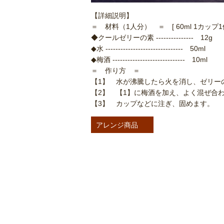
【詳細説明】
＝ 材料（1人分） ＝ [ 60ml 1カップ1
◆クールゼリーの素 ‐‐‐‐‐‐‐‐‐‐‐‐‐‐‐ 12g
◆水 ‐‐‐‐‐‐‐‐‐‐‐‐‐‐‐‐‐‐‐‐‐‐‐‐‐‐‐‐‐‐‐ 50ml
◆梅酒 ‐‐‐‐‐‐‐‐‐‐‐‐‐‐‐‐‐‐‐‐‐‐‐‐‐‐‐‐‐ 10ml
＝ 作り方 ＝
【1】 水が沸騰したら火を消し、ゼリー
【2】 【1】に梅酒を加え、よく混ぜ合
【3】 カップなどに注ぎ、固めます。
アレンジ商品