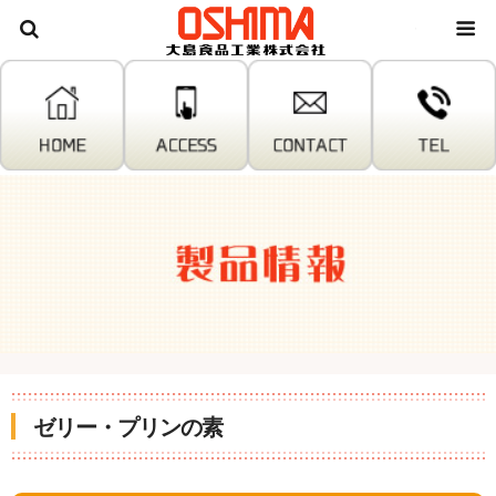
大島食
ゼリー・プリンの素