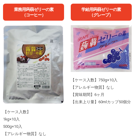
業務用蒟蒻ゼリーの素
学給用蒟蒻ゼリーの素
（コーヒー）
（グレープ）
【ケース入数】750g×10入
【アレルギー物質】なし
【賞味期間】6ヶ月
【出来上り量】60mlカップ50個分
【ケース入数】
1kg×10入
500g×10入
【アレルギー物質】なし