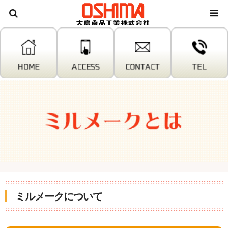
大島食
ミルメークについて