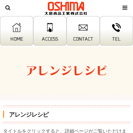
大島食
アレンジレシピ
タイトルをクリックすると、詳細ページがご覧いただけま