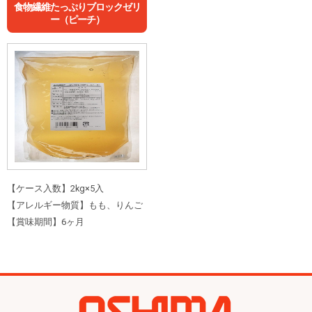
食物繊維たっぷりブロックゼリ
ー（ピーチ）
【ケース入数】2kg×5入
【アレルギー物質】もも、りんご
【賞味期間】6ヶ月